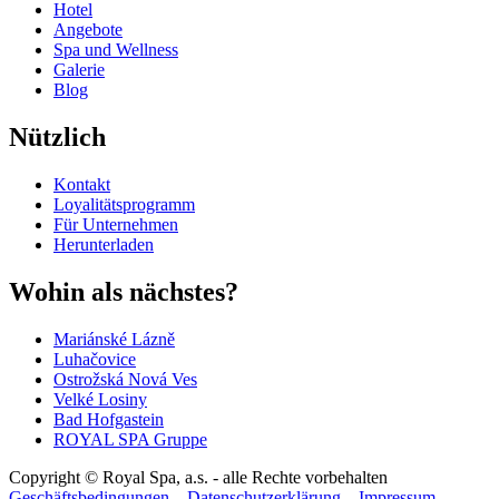
Hotel
Angebote
Spa und Wellness
Galerie
Blog
Nützlich
Kontakt
Loyalitätsprogramm
Für Unternehmen
Herunterladen
Wohin als nächstes?
Mariánské Lázně
Luhačovice
Ostrožská Nová Ves
Velké Losiny
Bad Hofgastein
ROYAL SPA Gruppe
Copyright © Royal Spa, a.s. - alle Rechte vorbehalten
Geschäftsbedingungen
–
Datenschutzerklärung
–
Impressum
–