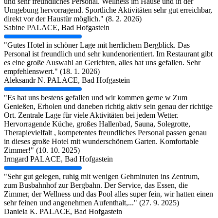
und sehr freundliches Personal. Wellness im Hause und in der
Umgebung hervorragend. Sportliche Aktivitäten sehr gut erreichbar,
direkt vor der Haustür möglich." (8. 2. 2026)
Sabine
PALACE, Bad Hofgastein
"Gutes Hotel in schöner Lage mit herrlichem Bergblick. Das
Personal ist freundlich und sehr kundenorientiert. Im Restaurant gibt
es eine große Auswahl an Gerichten, alles hat uns gefallen. Sehr
empfehlenswert." (18. 1. 2026)
Aleksandr N.
PALACE, Bad Hofgastein
"Es hat uns bestens gefallen und wir kommen gerne w Zum
Genießen, Erholen und daneben richtig aktiv sein genau der richtige
Ort. Zentrale Lage für viele Aktivitäten bei jedem Wetter.
Hervorragende Küche, großes Hallenbad, Sauna, Solegrotte,
Therapievielfalt , kompetentes freundliches Personal passen genau
in dieses große Hotel mit wunderschönem Garten. Komfortable
Zimmer!" (10. 10. 2025)
Irmgard
PALACE, Bad Hofgastein
"Sehr gut gelegen, ruhig mit wenigen Gehminuten ins Zentrum,
zum Busbahnhof zur Bergbahn. Der Service, das Essen, die
Zimmer, der Wellness und das Pool alles super fein, wir hatten einen
sehr feinen und angenehmen Aufenthalt,..." (27. 9. 2025)
Daniela K.
PALACE, Bad Hofgastein