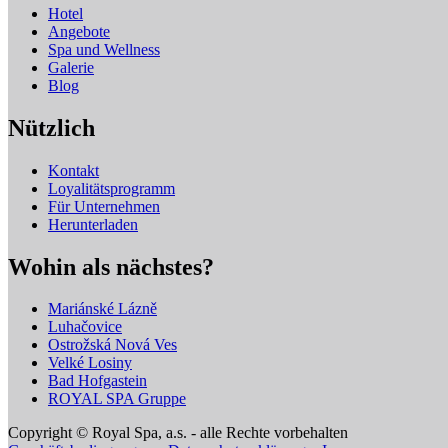
Hotel
Angebote
Spa und Wellness
Galerie
Blog
Nützlich
Kontakt
Loyalitätsprogramm
Für Unternehmen
Herunterladen
Wohin als nächstes?
Mariánské Lázně
Luhačovice
Ostrožská Nová Ves
Velké Losiny
Bad Hofgastein
ROYAL SPA Gruppe
Copyright © Royal Spa, a.s. - alle Rechte vorbehalten