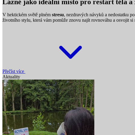
Lázně jako ideální místo pro restart těla 
V hektickém světě plném
stresu
, nezdravých návyků a nedostatku po
životního stylu, která vám pomůže znovu najít rovnováhu a osvojit s
Přečíst více
Aktuality