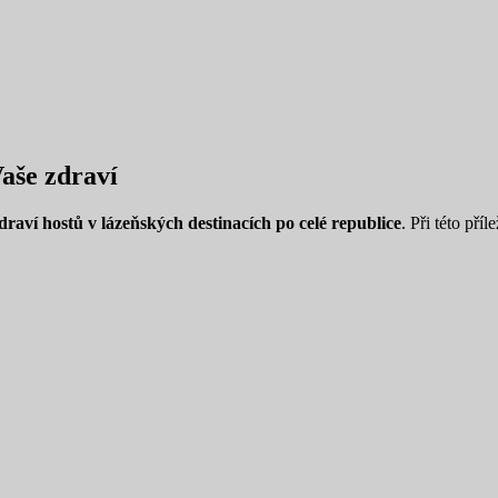
aše zdraví
draví hostů v lázeňských destinacích po celé republice
. Při této př