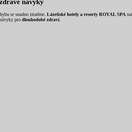
a zdravé návyky
hybu se snadno ztratíme.
Lázeňské hotely a resorty ROYAL SPA
nab
i návyky pro
dlouhodobé zdraví
.