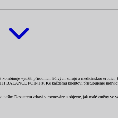
mbinuje využití přírodních léčivých zdrojů a medicínskou erudici. Pro
EALTH BALANCE POINT®. Ke každému klientovi přistupujeme individuál
 se naším Desaterem zdraví v rovnováze a objevte, jak malé změny ve vaš