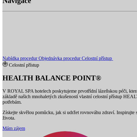
Navigace
Nabídka procedur
Objednávka procedur
Celostní přístup
Celostní přístup
HEALTH BALANCE POINT®
V ROYAL SPA hotelech poskytujeme prvotřídní lázeňskou péči, která ko
základě našich mnohaletých zkušeností vlastní celostní přístup H
potřebám.
Získejte skvělou pomůcku, jak si udržet rovnováhu zdraví. Inspirujte
života.
Mám zájem