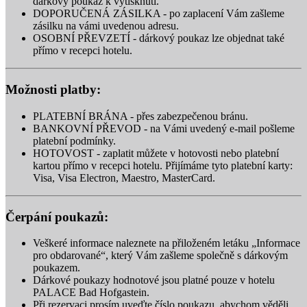
dárkový poukaz k vytisknutí.
DOPORUČENÁ ZÁSILKA - po zaplacení Vám zašleme
zásilku na vámi uvedenou adresu.
OSOBNÍ PŘEVZETÍ - dárkový poukaz lze objednat také
přímo v recepci hotelu.
Možnosti platby:
PLATEBNÍ BRÁNA - přes zabezpečenou bránu.
BANKOVNÍ PŘEVOD - na Vámi uvedený e-mail pošleme
platební podmínky.
HOTOVOST - zaplatit můžete v hotovosti nebo platební
kartou přímo v recepci hotelu. Přijímáme tyto platební karty:
Visa, Visa Electron, Maestro, MasterCard.
Čerpání poukazů:
Veškeré informace naleznete na přiloženém letáku „Informace
pro obdarované“, který Vám zašleme společně s dárkovým
poukazem.
Dárkové poukazy hodnotové jsou platné pouze v hotelu
PALACE Bad Hofgastein.
Při rezervaci prosím uveďte číslo poukazu, abychom věděli,