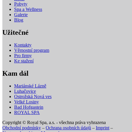
Pobyty
Spa a Wellness
Galerie
Blog
Užitečné
Kontakty
Věrnostní program
Pro firmy
Ke stažení
Kam dál
Mariánské Lázně
Luhačovice
Ostrožská Nová ves
Velké Losiny
Bad Hofgastein
ROYAL SPA
Copyright © Royal Spa, a.s. - všechna práva vyhrazena
Obchodní podmínky
–
Ochrana osobních údajů
–
Imprint
–