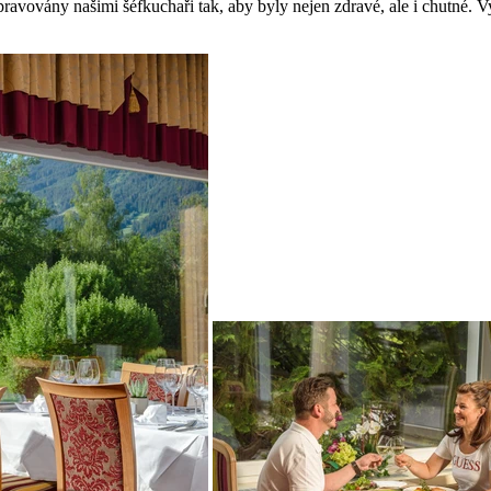
ravovány našimi šéfkuchaři tak, aby byly nejen zdravé, ale i chutné.