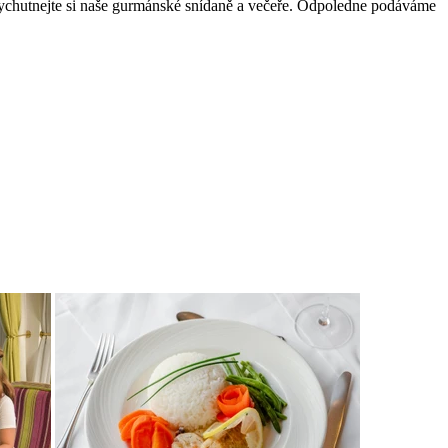
 Vychutnejte si naše gurmánské snídaně a večeře. Odpoledne podáváme