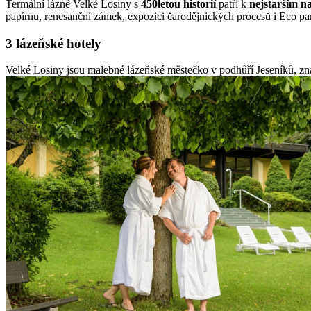
Termální lázně Velké Losiny s
450letou historií
patří k
nejstarším n
papírnu, renesanční zámek, expozici čarodějnických procesů i Eco pa
3 lázeňské hotely
Velké Losiny jsou malebné lázeňské městečko v podhůří Jeseníků, zn