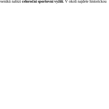
eseníků nabízí
celoroční sportovní vyžití
. V okolí najdete historickou