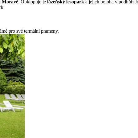
a Moravě
. Obklopuje je
lázeňský lesopark
a jejich poloha v podhůří J
rk.
ámé pro své termální prameny.