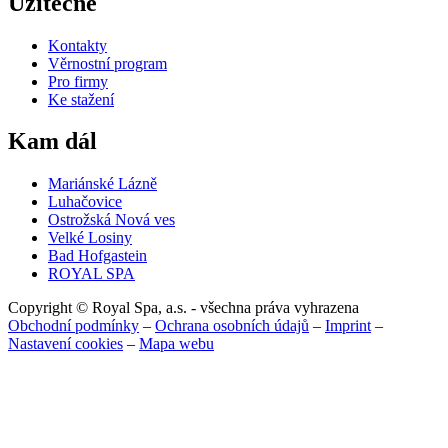
Užitečné
Kontakty
Věrnostní program
Pro firmy
Ke stažení
Kam dál
Mariánské Lázně
Luhačovice
Ostrožská Nová ves
Velké Losiny
Bad Hofgastein
ROYAL SPA
Copyright © Royal Spa, a.s. - všechna práva vyhrazena
Obchodní podmínky
–
Ochrana osobních údajů
–
Imprint
–
Nastavení cookies
–
Mapa webu