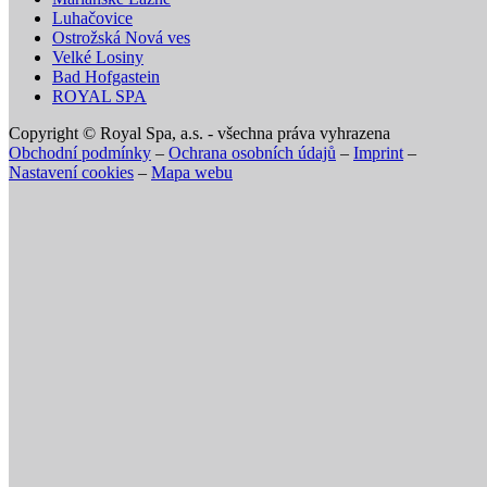
Luhačovice
Ostrožská Nová ves
Velké Losiny
Bad Hofgastein
ROYAL SPA
Copyright © Royal Spa, a.s. - všechna práva vyhrazena
Obchodní podmínky
–
Ochrana osobních údajů
–
Imprint
–
Nastavení cookies
–
Mapa webu