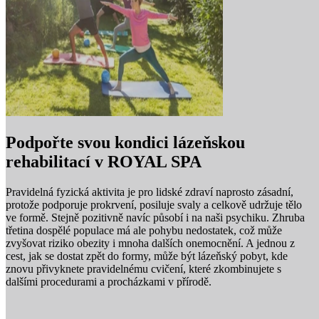
Podpořte svou kondici lázeňskou
rehabilitací v ROYAL SPA
Pravidelná fyzická aktivita je pro lidské zdraví naprosto zásadní,
protože podporuje prokrvení, posiluje svaly a celkově udržuje tělo
ve formě. Stejně pozitivně navíc působí i na naši psychiku. Zhruba
třetina dospělé populace má ale pohybu nedostatek, což může
zvyšovat riziko obezity i mnoha dalších onemocnění. A jednou z
cest, jak se dostat zpět do formy, může být lázeňský pobyt, kde
znovu přivyknete pravidelnému cvičení, které zkombinujete s
dalšími procedurami a procházkami v přírodě.